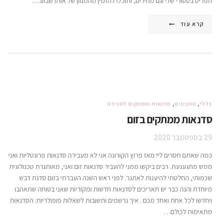
תפריט בסטורי שלי וגם מחירים, ותוכלו להזמין מהמגוון של אותו שבוע.…
קרא עוד
כללי
,
מתכונים
,
סדנאות וממתקים למכירה
סדנאות ממתקים בזום
29 בספטמבר 2020
כמה שאתם חסרים לי! מאז פרוץ הקורונה אני לא מעבירה סדנאות פרונטליות ואני
ממש מתגעגעת. רבים ביקשו ממני להעביר סדנאות זום ואני, מאותגרת טכנולוגית
שכמותי, החלטתי להיענות לאתגר. לפני ראש השנה העברתי בזום סדנת דבש
מיוחדת והנה כבר יש תאריכים לסדנאות חדשות ומקוריות שאני בטוחה שתאהבו
ויחדשו לכל אחת ואחד מכם . איך נרשמים ותשובות לשאלות פופולריות: הסדנאות
מתאימות לכולם…